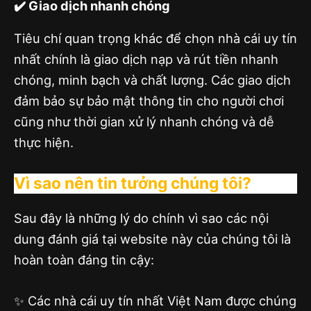
✔️ Giao dịch nhanh chóng
Tiêu chí quan trọng khác để chọn nhà cái uy tín
nhất chính là giao dịch nạp và rút tiền nhanh
chóng, minh bạch và chất lượng. Các giao dịch
đảm bảo sự bảo mật thông tin cho người chơi
cũng như thời gian xử lý nhanh chóng và dễ
thực hiện.
Vì sao nên tin tưởng chúng tôi?
Sau đây là những lý do chính vì sao các nội
dung đánh giá tại website này của chúng tôi là
hoàn toàn đáng tin cậy:
✨ Các nhà cái uy tín nhất Việt Nam được chúng