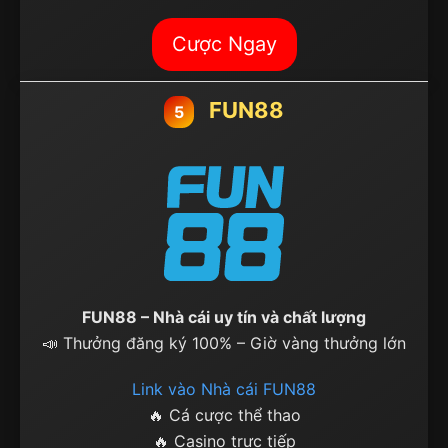
Cược Ngay
FUN88
5
FUN88 – Nhà cái uy tín và chất lượng
📣 Thưởng đăng ký 100% – Giờ vàng thưởng lớn
Link vào Nhà cái FUN88
🔥 Cá cược thể thao
🔥 Casino trực tiếp