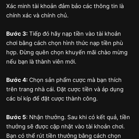
Xác minh tài khoản đảm bảo các thông tin là
chính xác và chính chủ.
Bước 3:
Tiếp đó hãy nạp tiền vào tài khoản
chơi bằng cách chọn hình thức nạp tiền phù
hợp. Đừng quên chọn khuyến mãi chào mừng
nếu bạn là thành viên mới.
Bước 4:
Chọn sản phẩm cược mà bạn thích
trên trang nhà cái. Đặt cược tiền và áp dụng
các bí kíp để đặt cược thành công.
Bước 5
: Nhận thưởng. Sau khi có kết quả, tiền
thưởng sẽ được cập nhật vào tài khoản chơi.
Bạn có thể rút tiền thưởng bằng cách chọn