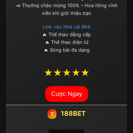
📣 Thưởng chào mừng 100% – Hoa hồng vĩnh
viễn khi giới thiệu bạn
Link vào Nhà cái BK8
🔥 Thể thao đẳng cấp
🔥 Thể thao điện tử
🔥 Sòng bài đa dạng
★★★★★
Cược Ngay
188BET
7