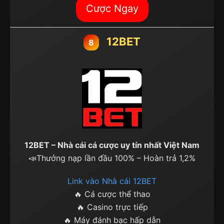
Cược Ngay
12BET
8
12BET – Nhà cái cá cược uy tín nhất Việt Nam
📣Thưởng nạp lần đầu 100% – Hoàn trả 1,2%
Link vào Nhà cái 12BET
🔥 Cá cược thể thao
🔥 Casino trực tiếp
🔥 Máy đánh bạc hấp dẫn