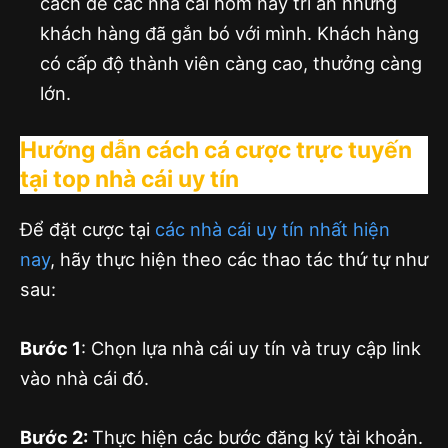
cách để các nhà cái hôm nay tri ân những
khách hàng đã gắn bó với mình. Khách hàng
có cấp độ thành viên càng cao, thưởng càng
lớn.
Hướng dẫn cách cá cược trực tuyến
tại top nhà cái uy tín
Để đặt cược tại
các nhà cái uy tín nhất hiện
nay
, hãy thực hiện theo các thao tác thứ tự như
sau:
Bước 1
: Chọn lựa nhà cái uy tín và truy cập link
vào nhà cái đó.
Bước 2:
Thực hiện các bước đăng ký tài khoản.